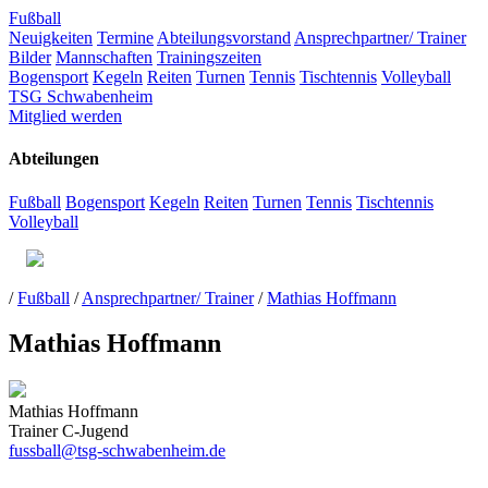
Fußball
Neuigkeiten
Termine
Abteilungsvorstand
Ansprechpartner/ Trainer
Bilder
Mannschaften
Trainingszeiten
Bogensport
Kegeln
Reiten
Turnen
Tennis
Tischtennis
Volleyball
TSG Schwabenheim
Mitglied werden
Abteilungen
Fußball
Bogensport
Kegeln
Reiten
Turnen
Tennis
Tischtennis
Volleyball
/
Fußball
/
Ansprechpartner/ Trainer
/
Mathias Hoffmann
Mathias Hoffmann
Mathias Hoffmann
Trainer C-Jugend
fussball@tsg-schwabenheim.de