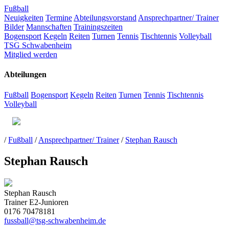
Fußball
Neuigkeiten
Termine
Abteilungsvorstand
Ansprechpartner/ Trainer
Bilder
Mannschaften
Trainingszeiten
Bogensport
Kegeln
Reiten
Turnen
Tennis
Tischtennis
Volleyball
TSG Schwabenheim
Mitglied werden
Abteilungen
Fußball
Bogensport
Kegeln
Reiten
Turnen
Tennis
Tischtennis
Volleyball
/
Fußball
/
Ansprechpartner/ Trainer
/
Stephan Rausch
Stephan Rausch
Stephan Rausch
Trainer E2-Junioren
0176 70478181
fussball@tsg-schwabenheim.de