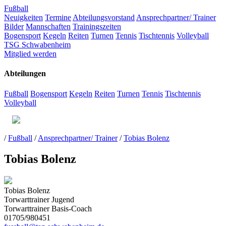
Fußball
Neuigkeiten
Termine
Abteilungsvorstand
Ansprechpartner/ Trainer
Bilder
Mannschaften
Trainingszeiten
Bogensport
Kegeln
Reiten
Turnen
Tennis
Tischtennis
Volleyball
TSG Schwabenheim
Mitglied werden
Abteilungen
Fußball
Bogensport
Kegeln
Reiten
Turnen
Tennis
Tischtennis
Volleyball
/
Fußball
/
Ansprechpartner/ Trainer
/
Tobias Bolenz
Tobias Bolenz
Tobias Bolenz
Torwarttrainer Jugend
Torwarttrainer Basis-Coach
01705/980451