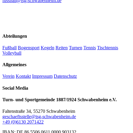
fussball@tsg-schwabenheim.de
Abteilungen
Fußball
Bogensport
Kegeln
Reiten
Turnen
Tennis
Tischtennis
Volleyball
Allgemeines
Verein
Kontakt
Impressum
Datenschutz
Social Media
Turn- und Sportgemeinde 1887/1924 Schwabenheim e.V.
Faltenstraße 34, 55270 Schwabenheim
geschaeftsstelle@tsg-schwabenheim.de
+49 (0)6130 2071422
IBAN: DE 86 5506 0611 0000 903132