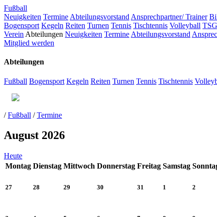
Fußball
Neuigkeiten
Termine
Abteilungsvorstand
Ansprechpartner/ Trainer
Bi
Bogensport
Kegeln
Reiten
Turnen
Tennis
Tischtennis
Volleyball
TSG
Verein
Abteilungen
Neuigkeiten
Termine
Abteilungsvorstand
Ansprec
Mitglied werden
Abteilungen
Fußball
Bogensport
Kegeln
Reiten
Turnen
Tennis
Tischtennis
Volleyb
/
Fußball
/
Termine
August 2026
Heute
Montag
Dienstag
Mittwoch
Donnerstag
Freitag
Samstag
Sonnta
27
28
29
30
31
1
2