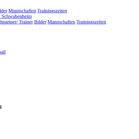
lder
Mannschaften
Trainingszeiten
 Schwabenheim
hpartner/ Trainer
Bilder
Mannschaften
Trainingszeiten
all
g