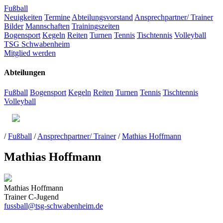
Fußball
Neuigkeiten
Termine
Abteilungsvorstand
Ansprechpartner/ Trainer
Bilder
Mannschaften
Trainingszeiten
Bogensport
Kegeln
Reiten
Turnen
Tennis
Tischtennis
Volleyball
TSG Schwabenheim
Mitglied werden
Abteilungen
Fußball
Bogensport
Kegeln
Reiten
Turnen
Tennis
Tischtennis
Volleyball
/
Fußball
/
Ansprechpartner/ Trainer
/
Mathias Hoffmann
Mathias Hoffmann
Mathias Hoffmann
Trainer C-Jugend
fussball@tsg-schwabenheim.de