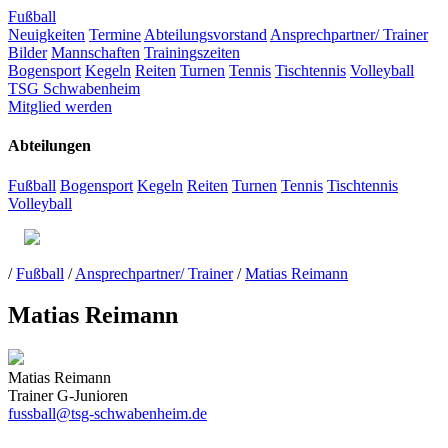
Fußball
Neuigkeiten
Termine
Abteilungsvorstand
Ansprechpartner/ Trainer
Bilder
Mannschaften
Trainingszeiten
Bogensport
Kegeln
Reiten
Turnen
Tennis
Tischtennis
Volleyball
TSG Schwabenheim
Mitglied werden
Abteilungen
Fußball
Bogensport
Kegeln
Reiten
Turnen
Tennis
Tischtennis
Volleyball
/
Fußball
/
Ansprechpartner/ Trainer
/
Matias Reimann
Matias Reimann
Matias Reimann
Trainer G-Junioren
fussball@tsg-schwabenheim.de