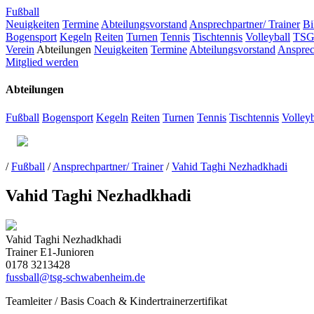
Fußball
Neuigkeiten
Termine
Abteilungsvorstand
Ansprechpartner/ Trainer
Bi
Bogensport
Kegeln
Reiten
Turnen
Tennis
Tischtennis
Volleyball
TSG
Verein
Abteilungen
Neuigkeiten
Termine
Abteilungsvorstand
Ansprec
Mitglied werden
Abteilungen
Fußball
Bogensport
Kegeln
Reiten
Turnen
Tennis
Tischtennis
Volleyb
/
Fußball
/
Ansprechpartner/ Trainer
/
Vahid Taghi Nezhadkhadi
Vahid Taghi Nezhadkhadi
Vahid Taghi Nezhadkhadi
Trainer E1-Junioren
0178 3213428
fussball@tsg-schwabenheim.de
Teamleiter / Basis Coach & Kindertrainerzertifikat