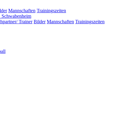
lder
Mannschaften
Trainingszeiten
 Schwabenheim
hpartner/ Trainer
Bilder
Mannschaften
Trainingszeiten
all