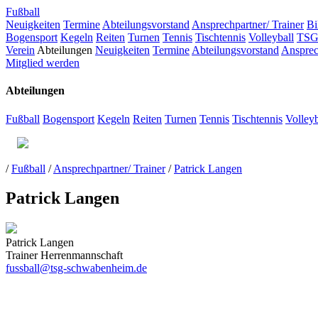
Fußball
Neuigkeiten
Termine
Abteilungsvorstand
Ansprechpartner/ Trainer
Bi
Bogensport
Kegeln
Reiten
Turnen
Tennis
Tischtennis
Volleyball
TSG
Verein
Abteilungen
Neuigkeiten
Termine
Abteilungsvorstand
Ansprec
Mitglied werden
Abteilungen
Fußball
Bogensport
Kegeln
Reiten
Turnen
Tennis
Tischtennis
Volleyb
/
Fußball
/
Ansprechpartner/ Trainer
/
Patrick Langen
Patrick Langen
Patrick Langen
Trainer Herrenmannschaft
fussball@tsg-schwabenheim.de