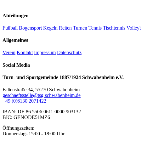
Abteilungen
Fußball
Bogensport
Kegeln
Reiten
Turnen
Tennis
Tischtennis
Volleyb
Allgemeines
Verein
Kontakt
Impressum
Datenschutz
Social Media
Turn- und Sportgemeinde 1887/1924 Schwabenheim e.V.
Faltenstraße 34, 55270 Schwabenheim
geschaeftsstelle@tsg-schwabenheim.de
+49 (0)6130 2071422
IBAN: DE 86 5506 0611 0000 903132
BIC: GENODE51MZ6
Öffnungszeiten:
Donnerstags 15:00 - 18:00 Uhr